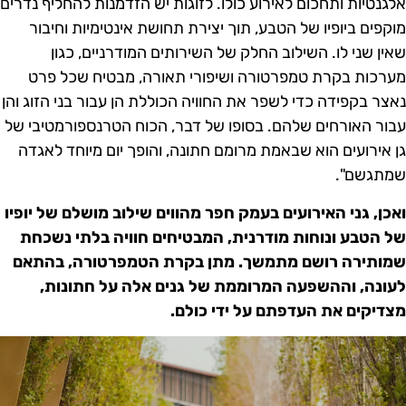
לגנטיות ותחכום לאירוע כולו. לזוגות יש הזדמנות להחליף נדרים
וקפים ביופיו של הטבע, תוך יצירת תחושת אינטימיות וחיבור
אין שני לו. השילוב החלק של השירותים המודרניים, כגון
ערכות בקרת טמפרטורה ושיפורי תאורה, מבטיח שכל פרט
אצר בקפידה כדי לשפר את החוויה הכוללת הן עבור בני הזוג והן
בור האורחים שלהם. בסופו של דבר, הכוח הטרנספורמטיבי של
ן אירועים הוא שבאמת מרומם חתונה, והופך יום מיוחד לאגדה
מתגשם".
אכן, גני האירועים בעמק חפר מהווים שילוב מושלם של יופיו
ל הטבע ונוחות מודרנית, המבטיחים חוויה בלתי נשכחת
מותירה רושם מתמשך. מתן בקרת הטמפרטורה, בהתאם
עונה, וההשפעה המרוממת של גנים אלה על חתונות,
צדיקים את העדפתם על ידי כולם.