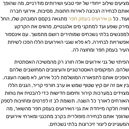
ציעים שילוב ייחודי של יופי טבעי ושירותים מודרניים, מה שהופך
ותם לבחירה הנכונה לאירוח חתונות, מסיבות, אירועי חברה
עוד. כל
גן אירועים בעמק חפר
מתגאה בקסם המובהק שלו, החל
ירק שופע ועד למתקני מים אלגנטיים, מהווים את הקרקע
מפגשים בלתי נשכחים שמותירים רושם מתמשך. עם אינספור
פשרויות לבחירה, לא פלא שגני האירועים הללו הפכו לשיחת
עיר בעמק חפר ומחוצה לה.
פיתוי של גני אירועים אלה חורג רק מהמשיכה האסתטית
להם. המיקומים האסטרטגיים והעיצובים המחושבים שלהם
ופכים אותם לתפאורה המושלמת לכל אירוע, לא משנה העונה.
ין אם זה יום קיץ שטוף שמש או ערב חורפי קריר, הגנים הללו
צוידים במערכות קירור וחימום חדישות כדי להבטיח את נוחות
אורחים לאורך כל השנה. תשומת לב זו לפרטים ומחויבות לספק
וויה חלקה מייחדת את גני האירועים בעמק חפר מהשאר, מה
הופך אותם לבחירה פופולרית בקרב מתכנני ומארחי אירועים
מעוניינים ליצור זיכרונות בלתי נשכחים.